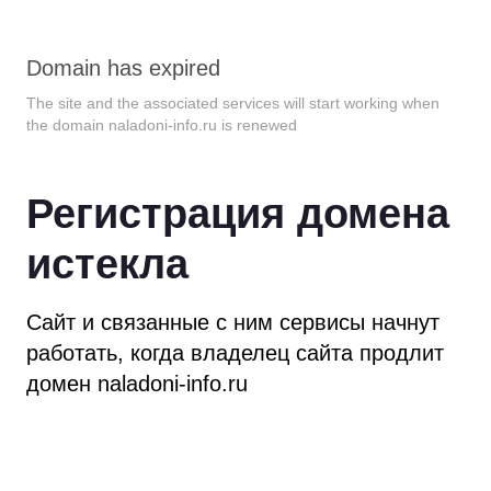
Domain has expired
The site and the associated services will start working when
the domain
naladoni-info.ru
is renewed
Регистрация домена
истекла
Сайт и связанные с ним сервисы начнут
работать,
когда владелец сайта продлит
домен
naladoni-info.ru