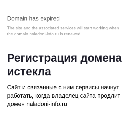
Domain has expired
The site and the associated services will start working when
the domain
naladoni-info.ru
is renewed
Регистрация домена
истекла
Сайт и связанные с ним сервисы начнут
работать,
когда владелец сайта продлит
домен
naladoni-info.ru