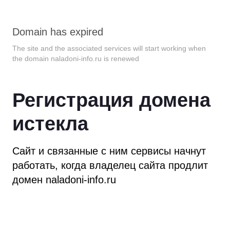
Domain has expired
The site and the associated services will start working when
the domain
naladoni-info.ru
is renewed
Регистрация домена
истекла
Сайт и связанные с ним сервисы начнут
работать,
когда владелец сайта продлит
домен
naladoni-info.ru